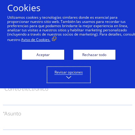
Cookies
Utilizamos cookies y tecnologías similares donde es esencial para
proporcionar nuestro sitio web. También las usamos para recordar tus
Ingrese la información solicitada y un representante se
preferencias para que podamos brindarte la mejor experiencia en línea,
analizar tus visitas a nuestros sitios y habilitar marketing personalizado
pondrá en contacto con usted. Por su seguridad y
(incluyendo a través de nuestros socios de marketing). Para detalles, consul
protección nunca incluya datos de sus tarjetas de crédito o
nuestro
Aviso de Cookies.
débito en ningún mensaje.
Aceptar
Rechazar todo
*Nombre completo
Revisar opciones
*Correo electrónico
*Asunto